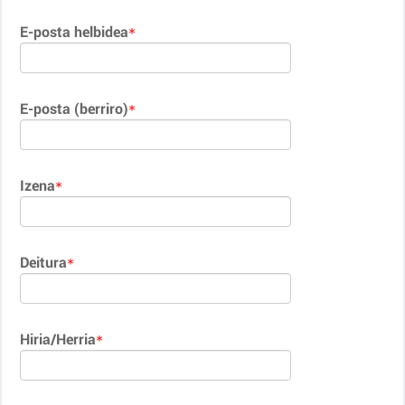
E-posta helbidea
E-posta (berriro)
Izena
Deitura
Hiria/Herria