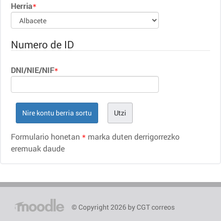
Herria
Numero de ID
DNI/NIE/NIF
Formulario honetan
marka duten derrigorrezko
eremuak daude
Hasiera
© Copyright 2026 by CGT correos